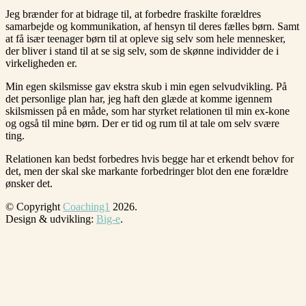
Jeg brænder for at bidrage til, at forbedre fraskilte forældres
samarbejde og kommunikation, af hensyn til deres fælles børn. Samt
at få især teenager børn til at opleve sig selv som hele mennesker,
der bliver i stand til at se sig selv, som de skønne individder de i
virkeligheden er.
Min egen skilsmisse gav ekstra skub i min egen selvudvikling. På
det personlige plan har, jeg haft den glæde at komme igennem
skilsmissen på en måde, som har styrket relationen til min ex-kone
og også til mine børn. Der er tid og rum til at tale om selv svære
ting.
Relationen kan bedst forbedres hvis begge har et erkendt behov for
det, men der skal ske markante forbedringer blot den ene forældre
ønsker det.
© Copyright
Coaching1
2026
.
Design & udvikling:
Big-e
.